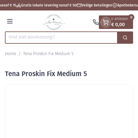
Dia 1 van 1
Ga naar de inhoud
vanaf € 75
Gratis lokale levering vanaf € 50
Veilige betalingen
Apothekersa
0
0 artikelen
€ 0,00
Menu
Vind snel wondve
Zoek
Product, merk, categorie...
Home
/
Tena Proskin Fix Medium 5
Tena Proskin Fix Medium 5