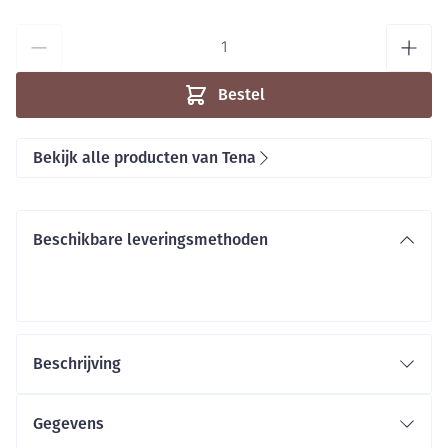
Aantal
Bestel
Bekijk alle producten van Tena
Beschikbare leveringsmethoden
Beschrijving
Wasbaar en herbruikbaar
Het herbruikbare fixatiebroekje kan worden
Gegevens
gewassen op 60°C in een waszak, gevolgd door zacht