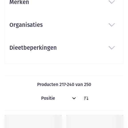
Merken
filter
Organisaties
filter
Dieetbeperkingen
filter
Producten
217
-
240
van
250
Sorteer op: