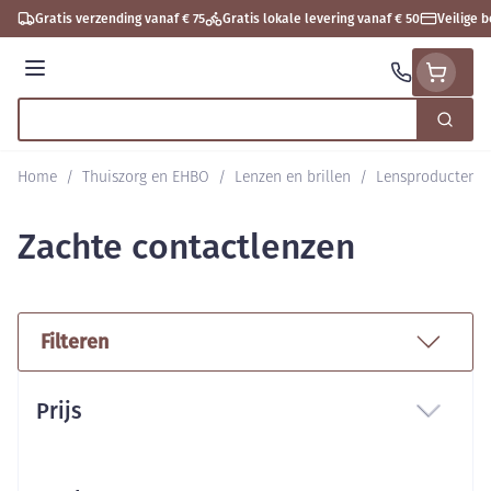
Ga naar de inhoud
Gratis verzending vanaf € 75
Gratis lokale levering vanaf € 50
Veilige 
Menu
Zoek
Product, merk, categorie...
Home
/
Thuiszorg en EHBO
/
Lenzen en brillen
/
Lensproducten
Zachte contactlenzen
Filteren
Doorgaan naar productlijst
Prijs
filter