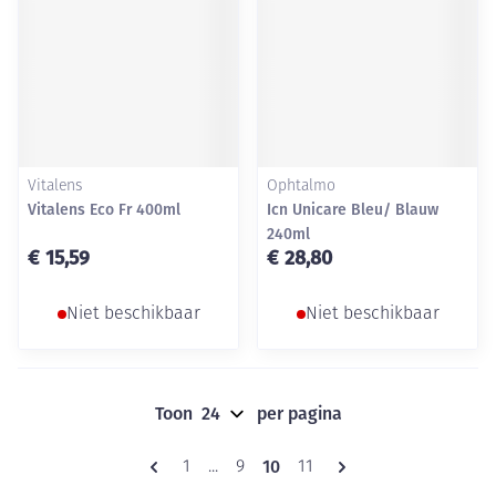
Vitalens
Ophtalmo
Vitalens Eco Fr 400ml
Icn Unicare Bleu/ Blauw
240ml
€ 15,59
€ 28,80
Niet beschikbaar
Niet beschikbaar
Toon
per pagina
Pagina's
U lees momenteel pagina
10
Pagina
Pagina
Pagina
1
...
9
11