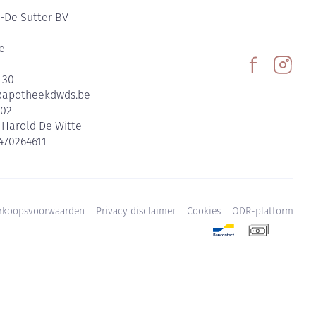
-De Sutter BV
e
 30
@
apotheekdwds.be
602
:
Harold De Witte
470264611
rkoopsvoorwaarden
Privacy disclaimer
Cookies
ODR-platform