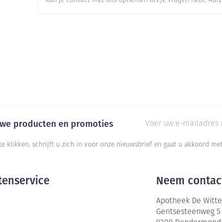
Actieve
kun je contact met ons opnemen als je vragen hebt. Aarz
hydroxyethylrutosiden
Ingrediënten
Behoud
Kamertemperatuur (15°C -
E-mail adres
euwe producten en promoties
te klikken, schrijft u zich in voor onze nieuwsbrief en gaat u akkoord m
tenservice
Neem contac
Apotheek De Witte
Gentsesteenweg 5