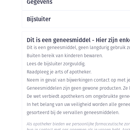
Gegevens
van de symptomen)
delen
Haar
CNK
2752434
Mondmaskers
Bijsluiter
Bij voorkeur bij de maaltijden
ging
Supplementen
Insectenwe
Organisaties
Nederlands
Duits
Frans
Eurogenerics (EG) Generi
middelen
ssen
Veiligheidsinformatie
Dit is een geneesmiddel - Hier zijn enke
Merken
Eurogenerics (EG)
-
Dit is een geneesmiddel, geen langdurig gebruik 
id
Buiten bereik van kinderen bewaren.
Breedte
75 mm
Lees de bijsluiter zorgvuldig.
Raadpleeg je arts of apotheker.
Lengte
107 mm
Neem in geval van bijwerkingen contact op met je
Geneesmiddelen zijn geen gewone producten. Ze 
Diepte
45 mm
De wet verbiedt apothekers om ongebruikte gene
In het belang van uw veiligheid worden alle gen
Zelfbruiner
Scheren
Hoeveelheid
100
gesorteerd bij de vervallen geneesmiddelen.
Verpakking
Als apotheker bieden we persoonlijke farmaceutische z