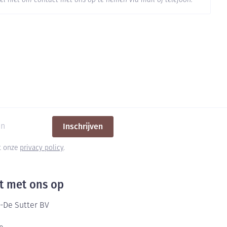
el niet om contact met ons op te nemen via mail of telefoon.
 25°C)
Inschrijven
et onze
privacy policy
.
t met ons op
-De Sutter BV