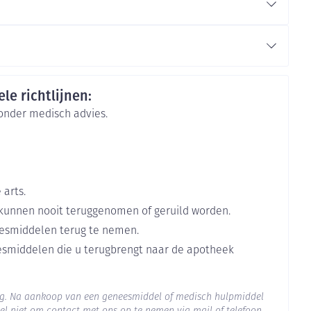
rende
Parfums en
cs & Consumer
geurproducten
le richtlijnen:
zonder medisch advies.
 arts.
kunnen nooit teruggenomen of geruild worden.
esmiddelen terug te nemen.
eesmiddelen die u terugbrengt naar de apotheek
CBD
org. Na aankoop van een geneesmiddel of medisch hulpmiddel