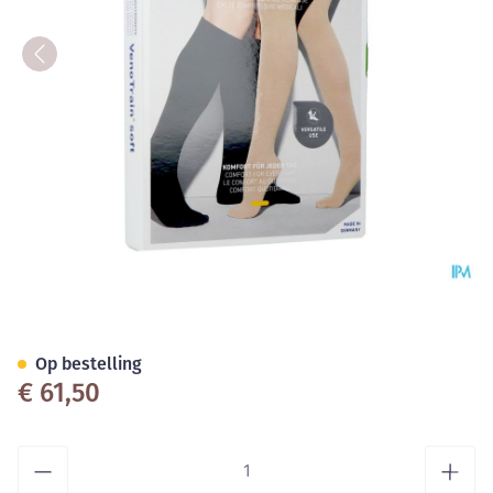
Vt Soft Ad C1 O/teen Normal 
Op bestelling
€ 61,50
Aantal