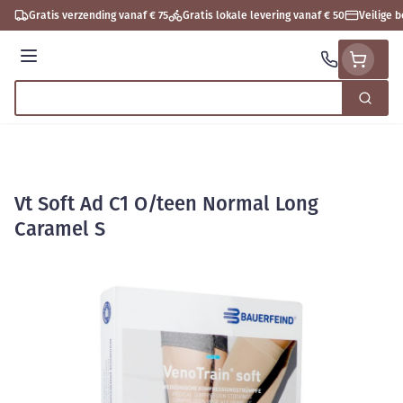
Ga naar de inhoud
Gratis verzending vanaf € 75
Gratis lokale levering vanaf € 50
Veilige 
Menu
Zoek
Product, merk, categorie...
Vt Soft Ad C1 O/teen Normal Long
Caramel S