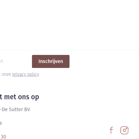
Inschrijven
et onze
privacy policy
.
t met ons op
-De Sutter BV
e
 30