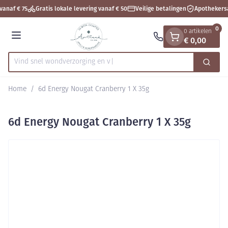
Dia 1 van 1
Ga naar de inhoud
vanaf € 75
Gratis lokale levering vanaf € 50
Veilige betalingen
Apothekers
0
0 artikelen
€ 0,00
Menu
Vind snel wondverzorg
Zoek
Product, merk, categorie...
Home
/
6d Energy Nougat Cranberry 1 X 35g
6d Energy Nougat Cranberry 1 X 35g