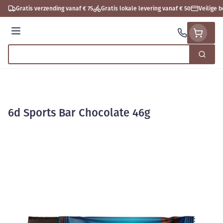
Ga naar de inhoud
Gratis verzending vanaf € 75
Gratis lokale levering vanaf € 50
Veilige 
Menu
Zoek
Product, merk, categorie...
6d Sports Bar Chocolate 46g