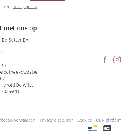
et onze
privacy policy
.
t met ons op
-De Sutter BV
e
 30
@
apotheekdwds.be
602
:
Harold De Witte
470264611
rkoopsvoorwaarden
Privacy disclaimer
Cookies
ODR-platform