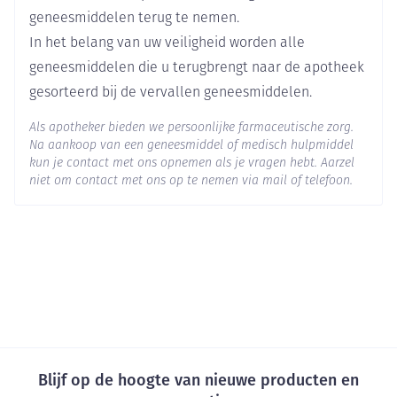
Actieve
geneesmiddelen terug te nemen.
escitalopram oxalaat
Ingrediënten
In het belang van uw veiligheid worden alle
geneesmiddelen die u terugbrengt naar de apotheek
Behoud
Kamertemperatuur (15°C - 25°C)
gesorteerd bij de vervallen geneesmiddelen.
Als apotheker bieden we persoonlijke farmaceutische zorg.
Na aankoop van een geneesmiddel of medisch hulpmiddel
kun je contact met ons opnemen als je vragen hebt. Aarzel
niet om contact met ons op te nemen via mail of telefoon.
Blijf op de hoogte van nieuwe producten en