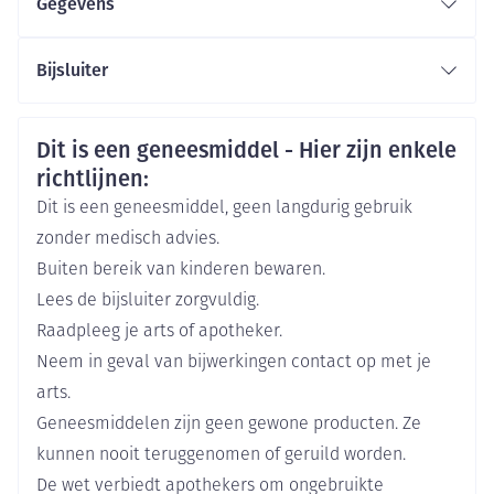
Gegevens
Onderhoudsdosis: max. 20 mg /dag
CNK
3110731
Bijsluiter
Aanvangsdosis: 5 mg tijdens de 1ste week
Nederlands
Duits
Frans
Onderhoudsdosis: 10 - 20 mg /dag
Eurogenerics (EG) Generics &
Organisaties
Consumer
Veiligheidsinformatie
Dit is een geneesmiddel - Hier zijn enkele
Gebruikelijke dosis: 10 mg /dag.
richtlijnen:
Merken
Eurogenerics (EG)
Afhankelijk van de individuele respons, de dosis
Dit is een geneesmiddel, geen langdurig gebruik
verlagen tot 5 mg of verhogen tot max. 20 mg /dag
zonder medisch advies.
Breedte
79 mm
Buiten bereik van kinderen bewaren.
Aanvangsdosis: 10 mg /dag
Lees de bijsluiter zorgvuldig.
Onderhoudsdosis: max. 20 mg /dag
Lengte
116 mm
Raadpleeg je arts of apotheker.
Neem in geval van bijwerkingen contact op met je
Aanvangsdosis: 10 mg /dag
Diepte
33 mm
arts.
Onderhoudsdosis: max. 20 mg /dag
Geneesmiddelen zijn geen gewone producten. Ze
Hoeveelheid
56
In een enkele gift inneme
kunnen nooit teruggenomen of geruild worden.
Verpakking
Met of zonder voedsel
De wet verbiedt apothekers om ongebruikte