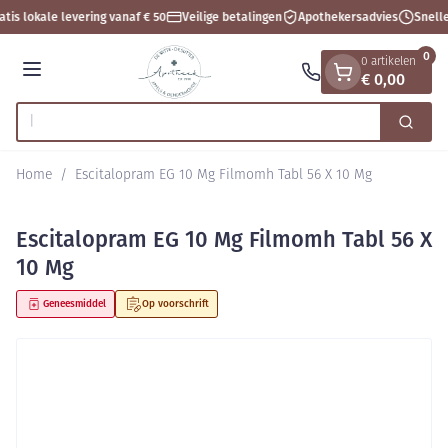
Dia 1 van 1
Ga naar de inhoud
atis lokale levering vanaf € 50
Veilige betalingen
Apothekersadvies
Snelle
0
0 artikelen
€ 0,00
Menu
Op z
Zoek
Product, merk, categorie...
Home
/
Escitalopram EG 10 Mg Filmomh Tabl 56 X 10 Mg
Escitalopram EG 10 Mg Filmomh Tabl 56 X
10 Mg
Geneesmiddel
Op voorschrift