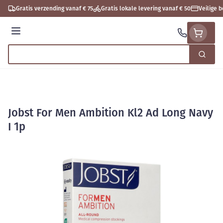
Ga naar de inhoud
Gratis verzending vanaf € 75
Gratis lokale levering vanaf € 50
Veilige 
Menu
Zoek
Product, merk, categorie...
Jobst For Men Ambition Kl2 Ad Long Navy
I 1p