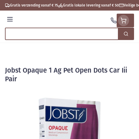
Ga naar de inhoud
Gratis verzending vanaf € 75
Gratis lokale levering vanaf € 50
Veilige 
Menu
Zoek
Product, merk, categorie...
Jobst Opaque 1 Ag Pet Open Dots Car Iii
Pair