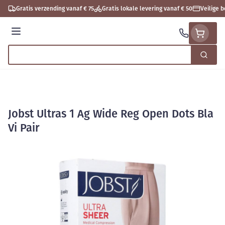
Ga naar de inhoud
Gratis verzending vanaf € 75
Gratis lokale levering vanaf € 50
Veilige 
Menu
Zoek
Product, merk, categorie...
Jobst Ultras 1 Ag Wide Reg Open Dots Bla
Vi Pair