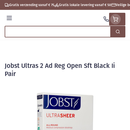
Ga naar de inhoud
Gratis verzending vanaf € 75
Gratis lokale levering vanaf € 50
Veilige 
Menu
Zoek
Product, merk, categorie...
Jobst Ultras 2 Ad Reg Open Sft Black Ii
Pair