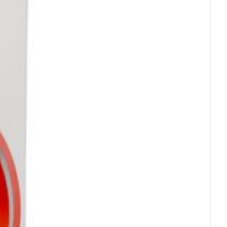
rende
Parfums en
geurproducten
CBD