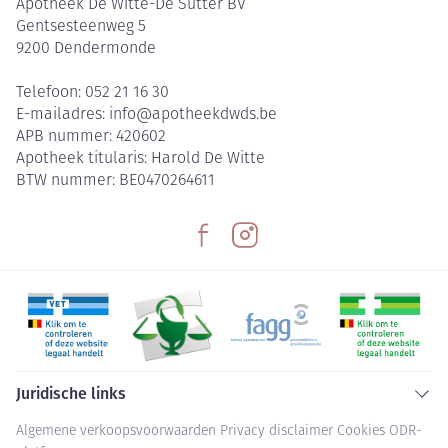
Apotheek De Witte-De Sutter BV
Gentsesteenweg 5
9200
Dendermonde
Telefoon:
052 21 16 30
E-mailadres:
info@
apotheekdwds.be
APB nummer:
420602
Apotheek titularis:
Harold De Witte
BTW nummer:
BE0470264611
Juridische links
Algemene verkoopsvoorwaarden
Privacy disclaimer
Cookies
ODR-