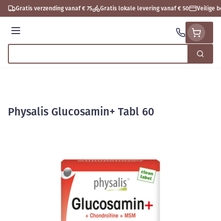
Ga naar de inhoud
Gratis verzending vanaf € 75
Gratis lokale levering vanaf € 50
Veilige 
Menu
Zoek
Product, merk, categorie...
Physalis Glucosamin+ Tabl 60