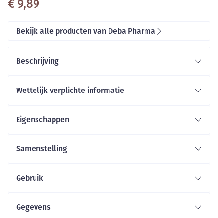
€ 9,89
Bekijk alle producten van Deba Pharma
Beschrijving
Wettelijk verplichte informatie
Eigenschappen
Vegan
Vegetarisch
Samenstelling
Samenstelling per 1/2 tablet (tablet met breuklijn):
Zonder allergenen
Gebruik
112.5
RI
Zinkmonomethionine
mg
225%
Gegevens
waarvan elementaire
RI