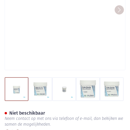
View larger image
View larger image
View larger image
View larger image
View lar
Zn Forte Comp 50x225mg Deb
Niet beschikbaar
Neem contact op met ons via telefoon of e-mail, dan bekijken we
samen de mogelijkheden.