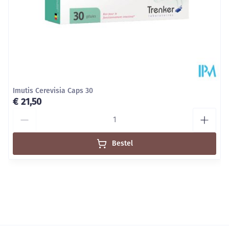
Kamertemperatuur (15°C -
Behoud
25°C)
Imutis Cerevisia Caps 30
€ 21,50
Aantal
Bestel