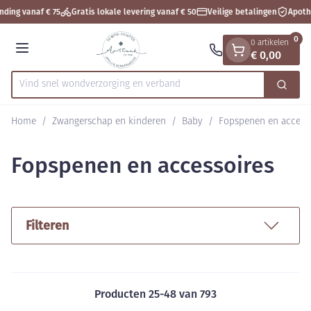
Dia 1 van 1
Ga naar de inhoud
ding vanaf € 75
Gratis lokale levering vanaf € 50
Veilige betalingen
Apothe
0
0 artikelen
€ 0,00
Menu
Vind snel wondverzorging en verband
Zoek
Product, merk, categorie...
Home
/
Zwangerschap en kinderen
/
Baby
/
Fopspenen en access
Fopspenen en accessoires
Filteren
Producten
25
-
48
van
793