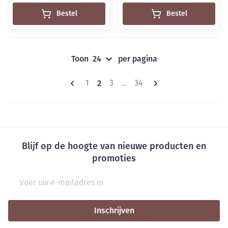
Bestel
Bestel
Toon
per pagina
Pagina's
U lees momenteel pagina
2
Pagina
Pagina
Pagina
1
3
...
34
Blijf op de hoogte van nieuwe producten en
promoties
E-mail adres
Inschrijven