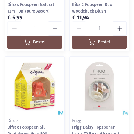
Difrax Fopspeen Natural
Bibs 2 Fopspeen Duo
12m+ Uni/pure Assorti
Woodchuck Blush
€ 6,99
€ 11,94
Aantal
Aantal
Bestel
Bestel
Difrax
Frigg
Difrax Fopspeen Sil
Frigg Daisy Fopspenen
Dental+ring 6m+ 800
Latex T2 Biscuit/cream 2