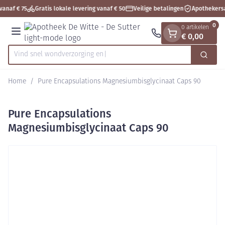
Dia 1 van 1
Ga naar de inhoud
vanaf € 75
Gratis lokale levering vanaf € 50
Veilige betalingen
Apothekersa
0
0 artikelen
€ 0,00
Menu
Vind snel wondverz
Zoek
Product, merk, categorie...
Home
/
Pure Encapsulations Magnesiumbisglycinaat Caps 90
Pure Encapsulations
Magnesiumbisglycinaat Caps 90