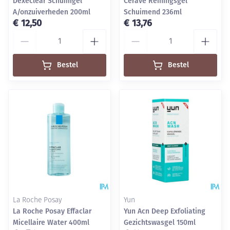
Dexeclear Schuimgel
Cerave Reiningsgel
A/onzuiverheden 200ml
Schuimend 236ml
€ 12,50
€ 13,76
Aantal
Aantal
Bestel
Bestel
La Roche Posay
Yun
La Roche Posay Effaclar
Yun Acn Deep Exfoliating
Micellaire Water 400ml
Gezichtswasgel 150ml