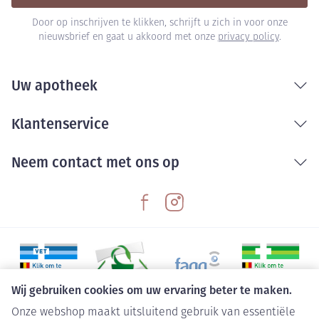
Door op inschrijven te klikken, schrijft u zich in voor onze
nieuwsbrief en gaat u akkoord met onze
privacy policy
.
Uw apotheek
Klantenservice
Neem contact met ons op
Wij gebruiken cookies om uw ervaring beter te maken.
Onze webshop maakt uitsluitend gebruik van essentiële
Juridische links