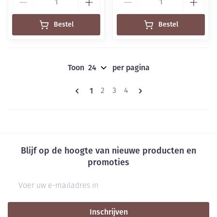
Bestel
Bestel
Toon
per pagina
Pagina's
U lees momenteel pagina
1
Pagina
Pagina
Pagina
2
3
4
Blijf op de hoogte van nieuwe producten en
promoties
E-mail adres
Inschrijven