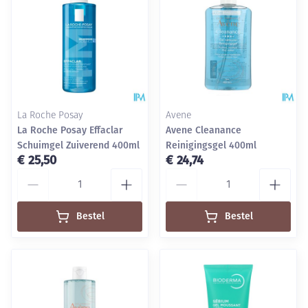
La Roche Posay
Avene
La Roche Posay Effaclar
Avene Cleanance
Schuimgel Zuiverend 400ml
Reinigingsgel 400ml
€ 25,50
€ 24,74
Aantal
Aantal
Bestel
Bestel