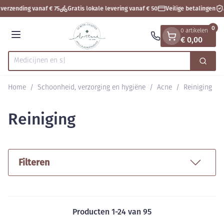
Dia 1 van 1
Ga naar de inhoud
verzending vanaf € 75
Gratis lokale levering vanaf € 50
Veilige betalingen
0
0 artikelen
€ 0,00
Menu
Zoek
Product, merk, categorie...
Home
/
Schoonheid, verzorging en hygiëne
/
Acne
/
Reiniging
Reiniging
Filteren
Producten
1
-
24
van
95