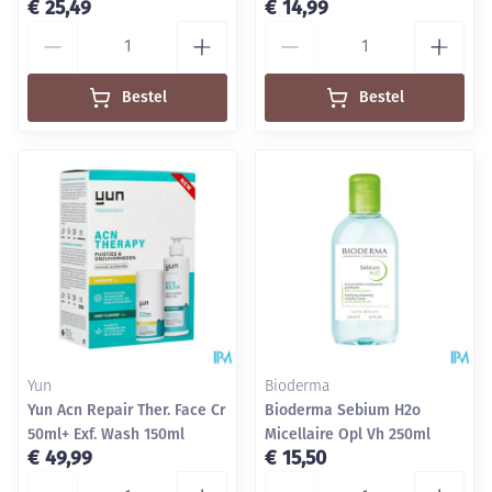
€ 25,49
€ 14,99
Aantal
Aantal
Bestel
Bestel
Yun
Bioderma
Yun Acn Repair Ther. Face Cr
Bioderma Sebium H2o
50ml+ Exf. Wash 150ml
Micellaire Opl Vh 250ml
€ 49,99
€ 15,50
Aantal
Aantal