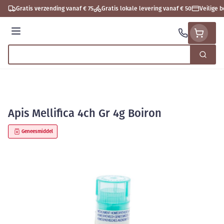
Ga naar de inhoud
Gratis verzending vanaf € 75
Gratis lokale levering vanaf € 50
Veilige 
Menu
Zoek
Product, merk, categorie...
Apis Mellifica 4ch Gr 4g Boiron
Geneesmiddel