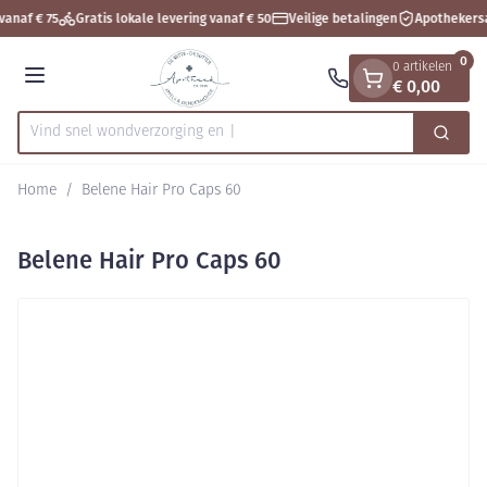
Dia 1 van 1
Ga naar de inhoud
vanaf € 75
Gratis lokale levering vanaf € 50
Veilige betalingen
Apothekersa
0
0 artikelen
€ 0,00
Menu
Vind snel wondverzor
Zoek
Product, merk, categorie...
Home
/
Belene Hair Pro Caps 60
Belene Hair Pro Caps 60