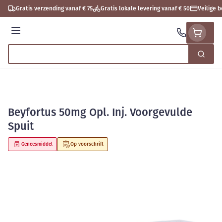
Ga naar de inhoud
Gratis verzending vanaf € 75
Gratis lokale levering vanaf € 50
Veilige 
Menu
Zoek
Product, merk, categorie...
Beyfortus 50mg Opl. Inj. Voorgevulde
Spuit
Geneesmiddel
Op voorschrift