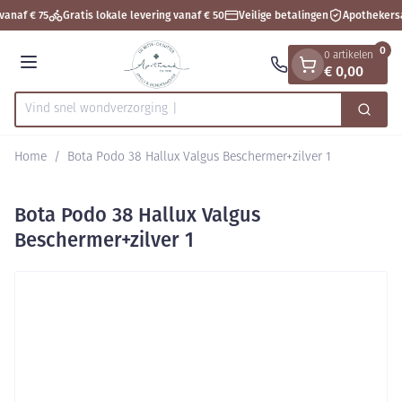
Dia 1 van 1
Ga naar de inhoud
vanaf € 75
Gratis lokale levering vanaf € 50
Veilige betalingen
Apothekers
0
0 artikelen
€ 0,00
Menu
Vind snel wondver
Zoek
Product, merk, categorie...
Home
/
Bota Podo 38 Hallux Valgus Beschermer+zilver 1
Bota Podo 38 Hallux Valgus
Beschermer+zilver 1