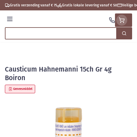
Ga naar de inhoud
Gratis verzending vanaf € 75
Gratis lokale levering vanaf € 50
Veilige 
Menu
Zoek
Product, merk, categorie...
Causticum Hahnemanni 15ch Gr 4g
Boiron
Geneesmiddel