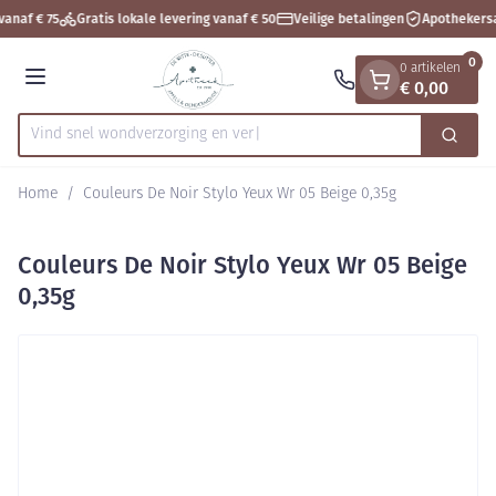
Dia 1 van 1
Ga naar de inhoud
vanaf € 75
Gratis lokale levering vanaf € 50
Veilige betalingen
Apothekersa
0
0 artikelen
€ 0,00
Menu
Vind snel wondverzorgin
Zoek
Product, merk, categorie...
Home
/
Couleurs De Noir Stylo Yeux Wr 05 Beige 0,35g
Couleurs De Noir Stylo Yeux Wr 05 Beige
0,35g