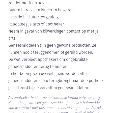
zonder voedsel te worden ingenomen.
Breedte
45 mm
zonder medisch advies.
Buiten bereik van kinderen bewaren.
Lengte
90 mm
Lees de bijsluiter zorgvuldig.
Raadpleeg je arts of apotheker.
Diepte
45 mm
Neem in geval van bijwerkingen contact op met je
arts.
Hoeveelheid
30
Geneesmiddelen zijn geen gewone producten. Ze
Verpakking
kunnen nooit teruggenomen of geruild worden.
De wet verbiedt apothekers om ongebruikte
Actieve
emtricitabine
Ingrediënten
geneesmiddelen terug te nemen.
In het belang van uw veiligheid worden alle
Behoud
Kamertemperatuur (15°C - 25°C)
geneesmiddelen die u terugbrengt naar de apotheek
gesorteerd bij de vervallen geneesmiddelen.
Als apotheker bieden we persoonlijke farmaceutische zorg.
Na aankoop van een geneesmiddel of medisch hulpmiddel
kun je contact met ons opnemen als je vragen hebt. Aarzel