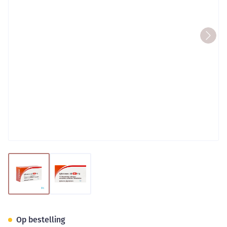
View larger image
View larger image
Eplerenone AB 50mg Filmomh
Op bestelling