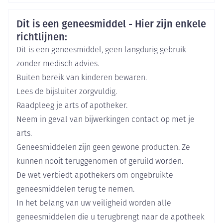
Organisaties
Nederlands
Duits
Frans
Aurobindo
Veiligheidsinformatie
Dit is een geneesmiddel - Hier zijn enkele
Merken
Aurobindo
richtlijnen:
Dit is een geneesmiddel, geen langdurig gebruik
Breedte
60 mm
zonder medisch advies.
Buiten bereik van kinderen bewaren.
Lengte
102 mm
Lees de bijsluiter zorgvuldig.
Raadpleeg je arts of apotheker.
Diepte
48 mm
Neem in geval van bijwerkingen contact op met je
arts.
Actieve
eplerenon
Geneesmiddelen zijn geen gewone producten. Ze
Ingrediënten
kunnen nooit teruggenomen of geruild worden.
De wet verbiedt apothekers om ongebruikte
Behoud
Kamertemperatuur (15°C - 25°C)
geneesmiddelen terug te nemen.
In het belang van uw veiligheid worden alle
geneesmiddelen die u terugbrengt naar de apotheek