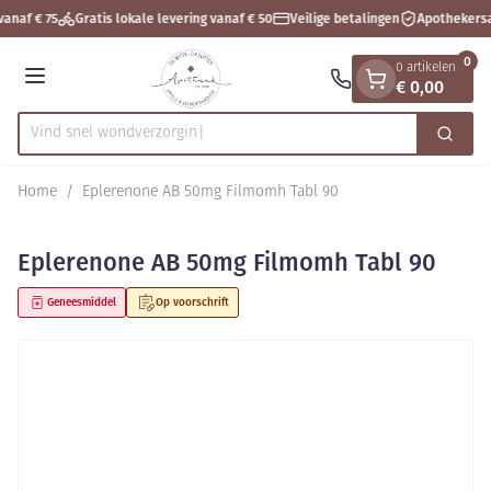
Dia 1 van 1
Ga naar de inhoud
vanaf € 75
Gratis lokale levering vanaf € 50
Veilige betalingen
Apothekersa
0
0 artikelen
€ 0,00
Menu
Vind snel wond
Zoek
Product, merk, categorie...
Home
/
Eplerenone AB 50mg Filmomh Tabl 90
Eplerenone AB 50mg Filmomh Tabl 90
Geneesmiddel
Op voorschrift