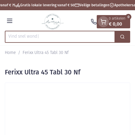
Dia 1 van 1
Ga naar de inhoud
anaf € 75
Gratis lokale levering vanaf € 50
Veilige betalingen
Apothekersa
0
0 artikelen
€ 0,00
Menu
Vind
Zoek
Product, merk, categorie...
Home
/
Ferixx Ultra 45 Tabl 30 Nf
Ferixx Ultra 45 Tabl 30 Nf