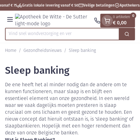
Dia 1 van 1
Ga naar de inhoud
vanaf € 75
Gratis lokale levering vanaf € 50
Veilige betalingen
Apothekers
0
0 artikelen
€ 0,00
Menu
Vind snel wondverzorging
Zoek
Product, merk, categorie...
Home
/
Gezondheidsnieuws
/
Sleep banking
Sleep banking
De ene heeft het al minder nodig dan de andere om te
kunnen functioneren, maar slaap is en blijft een
essentieel element van onze gezondheid. In een wereld
waar we vaak dagelijks moeten presteren is slaap
cruciaal om ons lichaam en geest gezond te houden. Een
nieuw concept dat hieruit ontstaan is, is 'sleep banking' of
slaapbankieren. Hopelijk met een hoger rendement dan
deze van onze Belgische banken.
Wat is Sleep Banking?