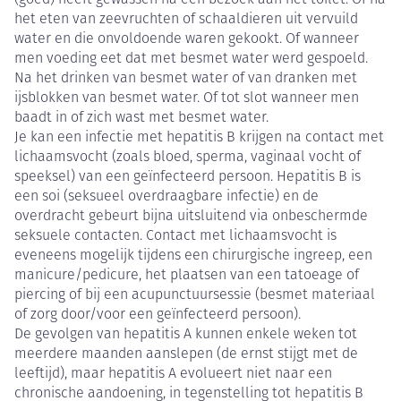
(goed) heeft gewassen na een bezoek aan het toilet. Of na
het eten van zeevruchten of schaaldieren uit vervuild
water en die onvoldoende waren gekookt. Of wanneer
men voeding eet dat met besmet water werd gespoeld.
Na het drinken van besmet water of van dranken met
ijsblokken van besmet water. Of tot slot wanneer men
baadt in of zich wast met besmet water.
Je kan een infectie met hepatitis B krijgen na contact met
lichaamsvocht (zoals bloed, sperma, vaginaal vocht of
speeksel) van een geïnfecteerd persoon. Hepatitis B is
een soi (seksueel overdraagbare infectie) en de
overdracht gebeurt bijna uitsluitend via onbeschermde
seksuele contacten. Contact met lichaamsvocht is
eveneens mogelijk tijdens een chirurgische ingreep, een
manicure/pedicure, het plaatsen van een tatoeage of
piercing of bij een acupunctuursessie (besmet materiaal
of zorg door/voor een geïnfecteerd persoon).
De gevolgen van hepatitis A kunnen enkele weken tot
meerdere maanden aanslepen (de ernst stijgt met de
leeftijd), maar hepatitis A evolueert niet naar een
chronische aandoening, in tegenstelling tot hepatitis B