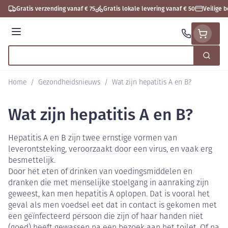
Ga naar de inhoud
Gratis verzending vanaf € 75
Gratis lokale levering vanaf € 50
Veilige 
Menu
Zoek
Product, merk, categorie...
Home
/
Gezondheidsnieuws
/
Wat zijn hepatitis A en B?
Wat zijn hepatitis A en B?
Hepatitis A en B zijn twee ernstige vormen van
leverontsteking, veroorzaakt door een virus, en vaak erg
besmettelijk.
Door het eten of drinken van voedingsmiddelen en
dranken die met menselijke stoelgang in aanraking zijn
geweest, kan men hepatitis A oplopen. Dat is vooral het
geval als men voedsel eet dat in contact is gekomen met
een geïnfecteerd persoon die zijn of haar handen niet