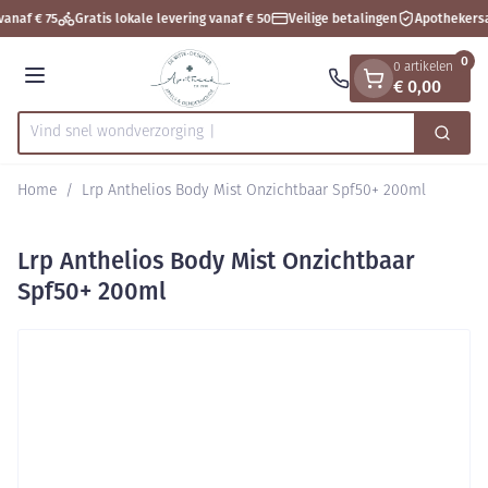
Dia 1 van 1
Ga naar de inhoud
vanaf € 75
Gratis lokale levering vanaf € 50
Veilige betalingen
Apothekersa
0
0 artikelen
€ 0,00
Menu
Vind snel wondver
Zoek
Product, merk, categorie...
Home
/
Lrp Anthelios Body Mist Onzichtbaar Spf50+ 200ml
Lrp Anthelios Body Mist Onzichtbaar
Spf50+ 200ml