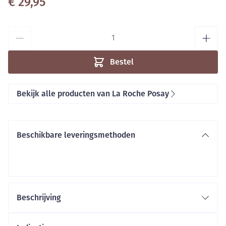
€ 29,95
Aantal
Bestel
Bekijk alle producten van La Roche Posay
Beschikbare leveringsmethoden
Beschrijving
La Roche-Posay Anthelios Onzichtbare Nevel SPF50+
is geschikt voor zongevoelige huid en voor alle