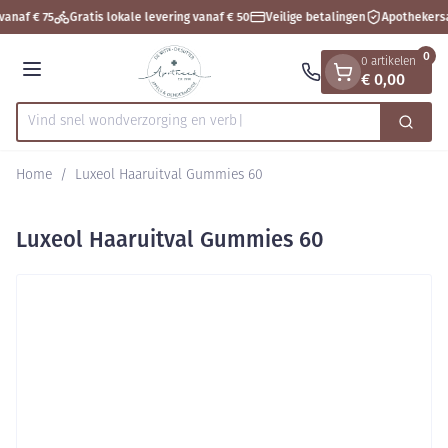
Dia 1 van 1
Ga naar de inhoud
vanaf € 75
Gratis lokale levering vanaf € 50
Veilige betalingen
Apothekersa
0
0 artikelen
€ 0,00
Menu
Vind snel wondverzorging
Zoek
Product, merk, categorie...
Home
/
Luxeol Haaruitval Gummies 60
Luxeol Haaruitval Gummies 60