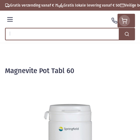
Ga naar de inhoud
Gratis verzending vanaf € 75
Gratis lokale levering vanaf € 50
Veilige 
Menu
Zoek
Product, merk, categorie...
Magnevite Pot Tabl 60