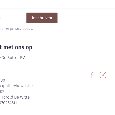
Inschrijven
et onze
privacy policy
.
t met ons op
-De Sutter BV
e
 30
@
apotheekdwds.be
602
:
Harold De Witte
470264611