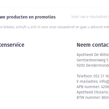
E-mail adres
euwe producten en promoties
te klikken, schrijft u zich in voor onze nieuwsbrief en gaat u akkoord m
tenservice
Neem contac
Apotheek De Witte
Gentsesteenweg 5
9200
Dendermond
Telefoon:
052 21 16
E-mailadres:
info
APB nummer:
420
Apotheek titularis
BTW nummer:
BE0