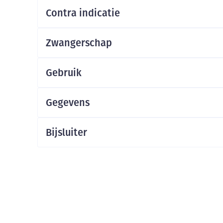
Mondmaskers
Contra indicatie
ging
Supplementen
Insectenwe
middelen
ssen
Zwangerschap
-
id
Gebruik
Gegevens
Bijsluiter
Zelfbruiner
Scheren