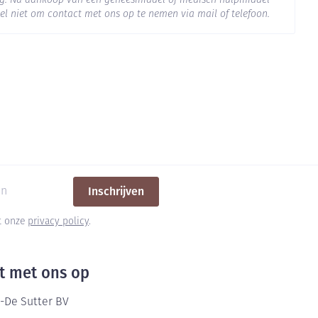
org. Na aankoop van een geneesmiddel of medisch hulpmiddel
el niet om contact met ons op te nemen via mail of telefoon.
Inschrijven
et onze
privacy policy
.
t met ons op
-De Sutter BV