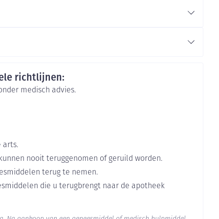
e 1x per dag.
rende
Parfums en
lossing) inademen met een aanbevolen
geurproducten
Duits
Frans
Frans
le richtlijnen:
zonder medisch advies.
 arts.
kunnen nooit teruggenomen of geruild worden.
esmiddelen terug te nemen.
CBD
eesmiddelen die u terugbrengt naar de apotheek