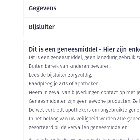
2,5 mg (= 2500 E) desoxyribonuclease I per inhalati
Gegevens
delen
Haar
Vanaf 21 jaar: één ampul 2 x per dag indien nodig
Mondmaskers
CNK
1197474
ging
Supplementen
Insectenwe
Bijsluiter
De inhoud van een onverdunde ampul (2,5 ml op
middelen
Organisaties
Nederlands
Nederlands
Duits
drukvernevelaar/ compressorsysteem
Roche Pharmaceuticals
ssen
Veiligheidsinformatie
Dit is een geneesmiddel - Hier zijn enke
-
Breedte
97 mm
id
Dit is een geneesmiddel, geen langdurig gebruik 
Buiten bereik van kinderen bewaren.
Lengte
156 mm
Lees de bijsluiter zorgvuldig.
Raadpleeg je arts of apotheker.
Diepte
68 mm
Neem in geval van bijwerkingen contact op met je
Geneesmiddelen zijn geen gewone producten. Ze 
Hoeveelheid
30
De wet verbiedt apothekers om ongebruikte gene
Verpakking
Zelfbruiner
Scheren
In het belang van uw veiligheid worden alle gen
gesorteerd bij de vervallen geneesmiddelen.
Actieve
dornase alfa
Ingrediënten