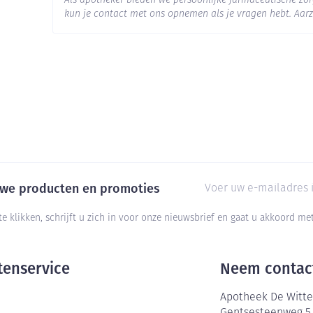
Als apotheker bieden we persoonlijke farmaceutische z
kun je contact met ons opnemen als je vragen hebt. Aarz
Behoud
Koelkast (2°C - 8°C)
E-mail adres
euwe producten en promoties
te klikken, schrijft u zich in voor onze nieuwsbrief en gaat u akkoord m
tenservice
Neem contac
Apotheek De Witte
Gentsesteenweg 5