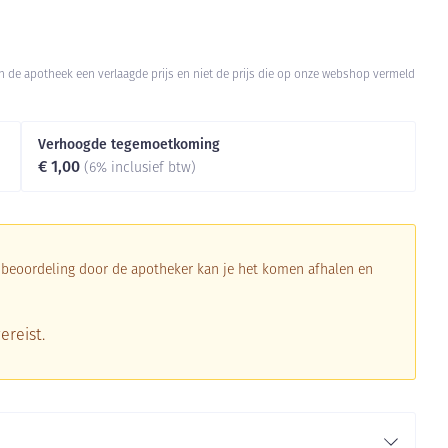
Botten, spieren en
Toon meer
gewrichten
armtetherapie
ogels
Fytotherapie
Wondzorg
Toon meer
 in de apotheek een verlaagde prijs en niet de prijs die op onze webshop vermeld
Diagnosetesten en
Mond en keel
stress
Vlooien en teken
meetapparatuur
Oren
Verhoogde tegemoetkoming
Zuigtabletten
€ 1,00
Alcoholtest
(6% inclusief btw)
Oordopjes
Mond, muil of snavel
herapie -
en -druppels
Spray - oplossing
Bloeddrukmeter
s
Oorreiniging
Cholesteroltest
en
Oordruppels
Hartslagmeter
a beoordeling door de apotheker kan je het komen afhalen en
ulpmiddelen
Toon meer
ereist.
erming
ning en -
Hygiëne
Ergonomie
Aambeien
s
Bad en douche
Ademhaling en zuurstof