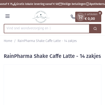
Dia 1 van 1
Ga naar de inhoud
vanaf € 75
Gratis lokale levering vanaf € 50
Veilige betalingen
Apothekersa
0
0 artikelen
€ 0,00
Menu
Vind snel wondverzor
Zoek
Product, merk, categorie...
Home
/
RainPharma Shake Caffe Latte - 14 zakjes
RainPharma Shake Caffe Latte - 14 zakjes