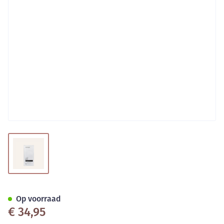
View larger image
RainPharma Shake Caffe Latte 
Op voorraad
€ 34,95