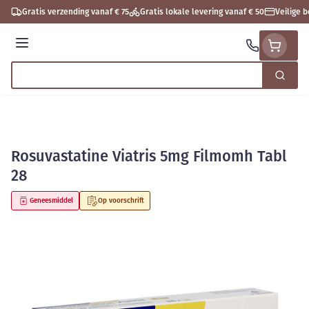
Ga naar de inhoud
Gratis verzending vanaf € 75
Gratis lokale levering vanaf € 50
Veilige 
Menu
Zoek
Product, merk, categorie...
Rosuvastatine Viatris 5mg Filmomh Tabl
28
Geneesmiddel
Op voorschrift