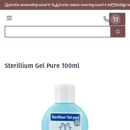
Ga naar de inhoud
Gratis verzending vanaf € 75
Gratis lokale levering vanaf € 50
Veilige 
Menu
Zoek
Product, merk, categorie...
Sterillium Gel Pure 100ml