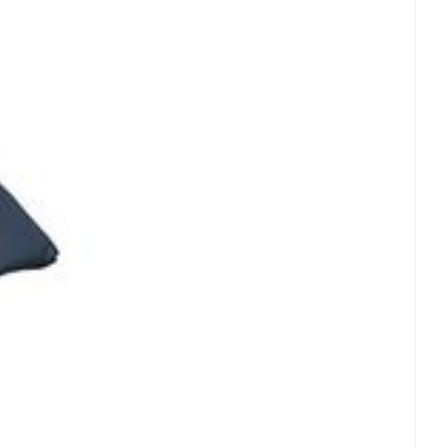
rende
Parfums en
geurproducten
CBD