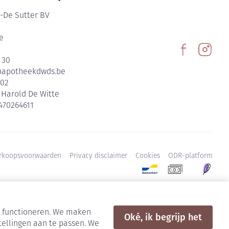
-De Sutter BV
e
 30
@
apotheekdwds.be
602
:
Harold De Witte
470264611
rkoopsvoorwaarden
Privacy disclaimer
Cookies
ODR-platform
en functioneren. We maken
Oké, ik begrijp het
tellingen aan te passen. We