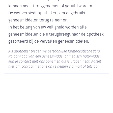
pijnstillers (opiaten)  epileptische neigingen of
Verpakking
kunnen nooit teruggenomen of geruild worden.
toevallen hebt.  lijdt aan depressie en u
De wet verbiedt apothekers om ongebruikte
Actieve
antidepressiva gebruikt, aangezien sommige van
tramadol hydrochloride
Ingrediënten
geneesmiddelen terug te nemen.
deze middelen interacties met tramadol kunnen
In het belang van uw veiligheid worden alle
vertonen (zie "Gebruikt u nog andere
Behoud
Kamertemperatuur (15°C - 25°C)
geneesmiddelen die u terugbrengt naar de apotheek
geneesmiddelen?"). Er bestaat een klein risico dat u
gesorteerd bij de vervallen geneesmiddelen.
last krijgt van een zogenaamd serotoninesyndroom
dat kan optreden nadat u tramadol alleen of in
Als apotheker bieden we persoonlijke farmaceutische zorg.
Na aankoop van een geneesmiddel of medisch hulpmiddel
combinatie met bepaalde antidepressiva heeft
kun je contact met ons opnemen als je vragen hebt. Aarzel
gebruikt. Raadpleeg onmiddellijk een arts als u last
niet om contact met ons op te nemen via mail of telefoon.
heeft van een van de symptomen van dit ernstige
syndroom (zie rubriek 4 "Mogelijke bijwerkingen").
Slaapgerelateerde ademhalingsstoornissen:
Tramadol Sandoz kan slaapgerelateerde
ademhalingsstoornissen veroorzaken, zoals
slaapapneu (ademhalingspauzes tijdens de slaap) en