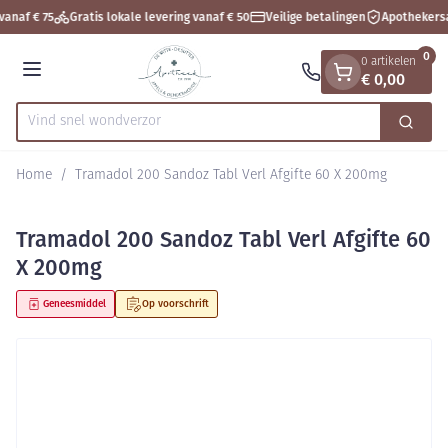
Dia 1 van 1
Ga naar de inhoud
vanaf € 75
Gratis lokale levering vanaf € 50
Veilige betalingen
Apothekersa
0
0 artikelen
€ 0,00
Menu
Vind snel
Zoek
Product, merk, categorie...
Home
/
Tramadol 200 Sandoz Tabl Verl Afgifte 60 X 200mg
Tramadol 200 Sandoz Tabl Verl Afgifte 60
X 200mg
Geneesmiddel
Op voorschrift