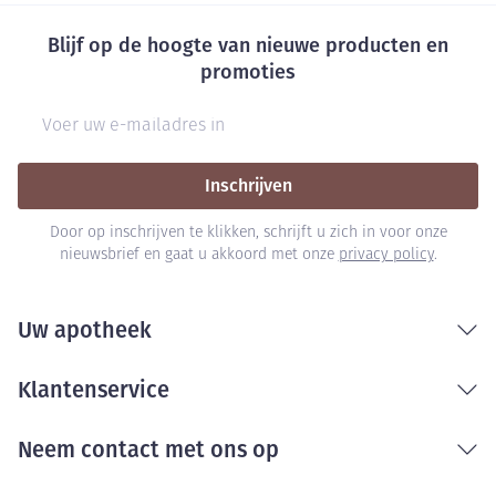
slaapgerelateerde hypoxemie (laag zuurstofgehalte
in het bloed). Mogelijke klachten zijn:
Blijf op de hoogte van nieuwe producten en
ademhalingspauzes tijdens de slaap, 's nachts
promoties
wakker worden door kortademigheid, moeite om
E-mail adres
door te blijven slapen of overmatige slaperigheid
overdag. Als u of iemand anders deze klachten
Inschrijven
waarneemt, neem dan contact op met uw arts. Uw
arts kan een dosisvermindering overwegen.
Door op inschrijven te klikken, schrijft u zich in voor onze
Epileptische aanvallen werden gemeld bij patiënten
nieuwsbrief en gaat u akkoord met onze
privacy policy
.
die tramadol nemen bij de aanbevolen dosis. Het
risico hierop kan hoger zijn als de dosis
Uw apotheek
tramadolhydrochloride hoger is dan de bovengrens
van de aanbevolen dagelijkse dosis van 400 mg of als
Klantenservice
u gelijktijdig geneesmiddelen neemt die de
convulsiedrempel kunnen verlagen (zie "Gebruikt u
Neem contact met ons op
nog andere geneesmiddelen?"). Tolerantie,