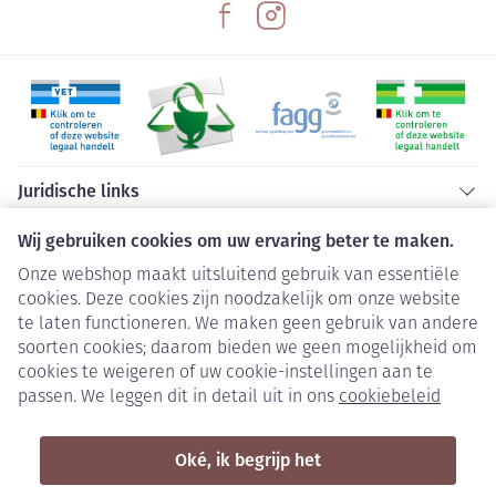
afhankelijkheid en verslaving Dit geneesmiddel
bevat tramadol, dat behoort tot een groep sterke
pijnstillers die opiaten worden genoemd. Herhaald
gebruik van opiaten kan ertoe leiden dat het
geneesmiddel minder goed gaat werken (u raakt
eraan gewend; dit wordt ook wel tolerantie
Juridische links
genoemd). Herhaald gebruik van Tramadol Sandoz
kan ook leiden tot afhankelijkheid, misbruik en
Wij gebruiken cookies om uw ervaring beter te maken.
verslaving, wat kan leiden tot een levensbedreigende
Onze webshop maakt uitsluitend gebruik van essentiële
overdosis. Het risico op deze bijwerkingen kan
cookies. Deze cookies zijn noodzakelijk om onze website
toenemen bij een hogere dosis en een langere
te laten functioneren. We maken geen gebruik van andere
gebruiksduur. Bij patiënten die de neiging hebben om
soorten cookies; daarom bieden we geen mogelijkheid om
cookies te weigeren of uw cookie-instellingen aan te
geneesmiddelen te misbruiken of die afhankelijk zijn
passen. We leggen dit in detail uit in ons
cookiebeleid
van geneesmiddelen, mag behandeling met
Tramadol Sandoz alleen gedurende korte perioden
Oké, ik begrijp het
en onder strikt medisch toezicht worden uitgevoerd.