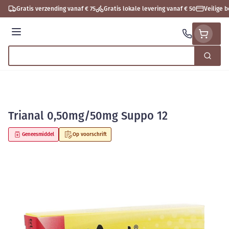
Ga naar de inhoud
Gratis verzending vanaf € 75
Gratis lokale levering vanaf € 50
Veilige 
Menu
Zoek
Product, merk, categorie...
Trianal 0,50mg/50mg Suppo 12
Geneesmiddel
Op voorschrift