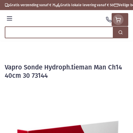
Ga naar de inhoud
Gratis verzending vanaf € 75
Gratis lokale levering vanaf € 50
Veilige 
Menu
Zoek
Product, merk, categorie...
Vapro Sonde Hydroph.tieman Man Ch14
40cm 30 73144