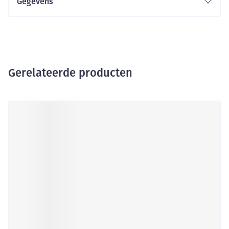
Gegevens
Gerelateerde producten
Druk op om naar carrouselnavigatie te gaan
Navigeren door de elementen van de carrousel is mogelijk me
Druk om carrousel over te slaan