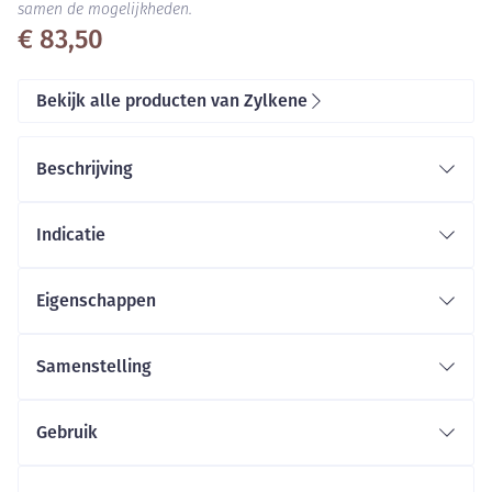
samen de mogelijkheden.
€ 83,50
Bekijk alle producten van Zylkene
Beschrijving
Indicatie
Eigenschappen
Capsules met smakelijke poeder
Zeer geschikt voor langdurig gebruik
Samenstelling
Samenstelling:
Ontspant uw hond zonder te versuffen
Poeder: Caseïne (trypsine gehydrolyseerd
Breed inzetbaar
Gebruik
rundercaseïne), maltodextrine, gehydrolyseerde
viseiwitten, magnesiumstearaat.