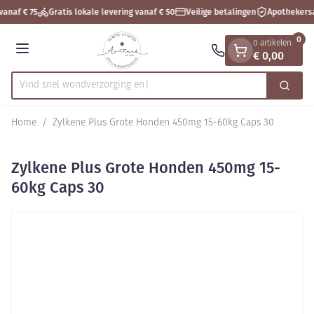
Dia 1 van 1
Ga naar de inhoud
vanaf € 75
Gratis lokale levering vanaf € 50
Veilige betalingen
Apothekersa
0
0 artikelen
€ 0,00
Menu
Vind snel wondverzo
Zoek
Product, merk, categorie...
Home
/
Zylkene Plus Grote Honden 450mg 15-60kg Caps 30
Zylkene Plus Grote Honden 450mg 15-
60kg Caps 30