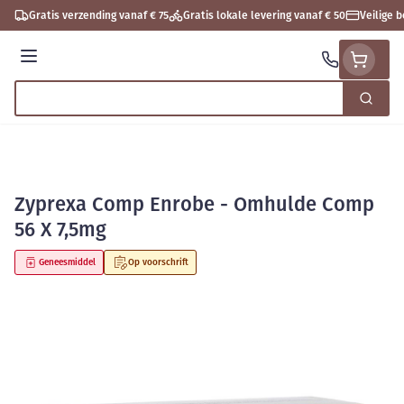
Ga naar de inhoud
Gratis verzending vanaf € 75
Gratis lokale levering vanaf € 50
Veilige 
Menu
Zoek
Product, merk, categorie...
Zyprexa Comp Enrobe - Omhulde Comp
56 X 7,5mg
Geneesmiddel
Op voorschrift