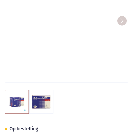
View larger image
View larger image
Celecoxib EG 200 Mg Caps 60
Op bestelling