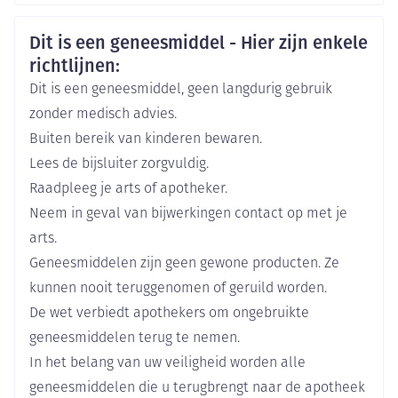
Nederlands
Duits
Frans
Eurogenerics (EG) Generics &
Maximale dosering: 200 mg twee maal per dag
Organisaties
Consumer
Veiligheidsinformatie
Dit is een geneesmiddel - Hier zijn enkele
Aanbevolen dosering: 200 mg per dag, in twee
richtlijnen:
innamen
Merken
Eurogenerics (EG)
Maximale dosering: 400 mg per dag, in één of twee
Dit is een geneesmiddel, geen langdurig gebruik
innamen
zonder medisch advies.
Breedte
64 mm
Buiten bereik van kinderen bewaren.
Met of zonder voedsel
Lees de bijsluiter zorgvuldig.
Lengte
90 mm
Raadpleeg je arts of apotheker.
Neem in geval van bijwerkingen contact op met je
Diepte
56 mm
arts.
Geneesmiddelen zijn geen gewone producten. Ze
Hoeveelheid
60
kunnen nooit teruggenomen of geruild worden.
Verpakking
De wet verbiedt apothekers om ongebruikte
Actieve
geneesmiddelen terug te nemen.
celecoxib
Ingrediënten
In het belang van uw veiligheid worden alle
geneesmiddelen die u terugbrengt naar de apotheek