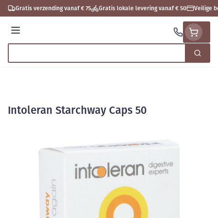
Ga naar de inhoud
Gratis verzending vanaf € 75
Gratis lokale levering vanaf € 50
Veilige 
Menu
Zoek
Product, merk, categorie...
Intoleran Starchway Caps 50