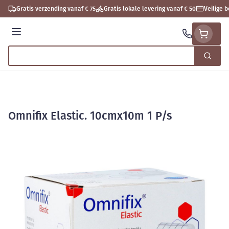
Ga naar de inhoud
Gratis verzending vanaf € 75
Gratis lokale levering vanaf € 50
Veilige 
Menu
Zoek
Product, merk, categorie...
Omnifix Elastic. 10cmx10m 1 P/s