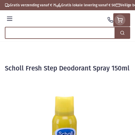
Ga naar de inhoud
Gratis verzending vanaf € 75
Gratis lokale levering vanaf € 50
Veilige 
Menu
Zoek
Product, merk, categorie...
Scholl Fresh Step Deodorant Spray 150ml